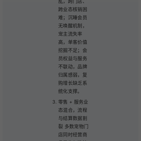
乱，跨门店、
跨业态核销困
难；沉睡会员
无唤醒机制，
宠主流失率
高，单客价值
挖掘不足；会
员权益与服务
不联动，品牌
归属感弱，复
购增长缺乏系
统化支撑。
零售 + 服务业
态混合，流程
与结算数据割
裂 多数宠物门
店同时经营商