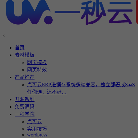
×
首页
素材模板
网页模板
网页特效
产品推荐
点可云ERP进销存系统多端兼容，独立部署或SaaS
任你选，还不赶…
开源系列
免费源码
一秒学院
点可云
实用技巧
wordpress