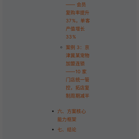
—— 会员
复购率提升
37%，单客
产值增长
33%
案例 3：京
津冀某宠物
加盟连锁
——10 家
门店统一管
控，拓店复
制周期减半
六、方案核心
能力框架
七、结论