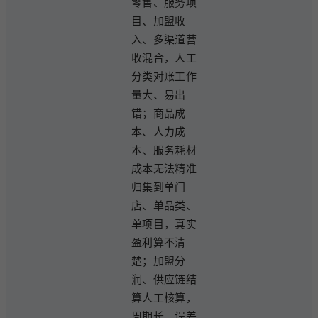
零售、服务项
目、加盟收
入、多渠道营
收混合，人工
分类对账工作
量大、易出
错；商品成
本、人力成
本、服务耗材
成本无法精准
归集到单门
店、单品类、
单项目，真实
盈利算不清
楚；加盟分
润、供应链结
算人工核算，
周期长、误差