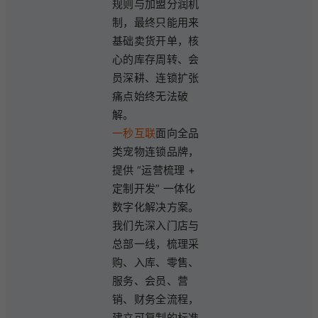
规则与加盟分润机
制，最终只能用来
基础卖货开单，核
心的库存周转、会
员深耕、连锁扩张
痛点始终无法破
解。
一秒互联
面向全品
类宠物连锁品牌，
提供 “运营梳理 +
定制开发” 一体化
数字化解决方案。
我们先深入门店与
总部一线，梳理采
购、入库、零售、
服务、会员、营
销、财务全流程，
建立可复制的标准