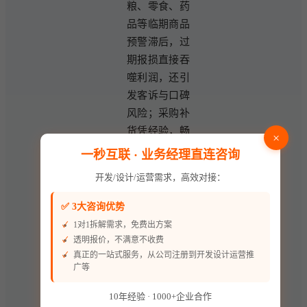
粮、零食、药
品等临期商品
预警滞后，过
期报损直接吞
噬利润，还引
发客诉与口碑
风险；采购补
货凭经验，畅
×
销品缺货、滞
一秒互联 · 业务经理直连咨询
销品积压并
开发/设计/运营需求，高效对接：
存，库存周转
慢，资金占用
✅ 3大咨询优势
率高；不同门
1对1拆解需求，免费出方案
店库存不互
透明报价，不满意不收费
通，调货效率
真正的一站式服务，从公司注册到开发设计运营推
广等
低，区域供需
错配严重。
10年经验 · 1000+企业合作