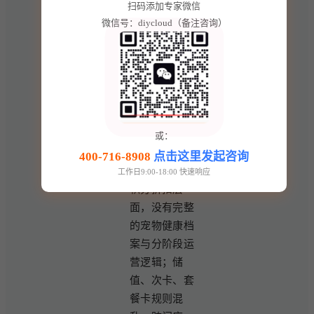
会员运营浅
扫码添加专家微信
微信号：diycloud（备注咨询）
层，宠物生命
周期价值挖掘
不足 宠物会员
消费周期长、
阶段特征强，
从幼宠、成宠
到老年宠需求
或：
差异大，传统
400-716-8908
点击这里发起咨询
体系仅停留在
工作日9:00-18:00 快速响应
积分折扣层
面，没有完整
的宠物健康档
案与分阶段运
营逻辑；储
值、次卡、套
餐卡规则混