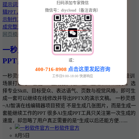
扫码添加专家微信
微信号：diycloud（备注咨询）
网页模板
一秒灵感~AI智演：从提示词到可编辑
PPT，让演示制作真正形成完整流程
或：
400-716-8908
点击这里发起咨询
一秒灵感~AI智演是一款面向企业汇报、产品发布和教育培训
工作日9:00-18:00 快速响应
场景打造的AI智能PPT生成器。用户输入主题和详细需求，选
择专业Skill、目标受众、表达语气、页数与视觉风格，即可生
成一套可以继续在线修改并导出PPTX的演示文稿。 一秒灵感
~AI智演在线编辑器项目预览 不是生成几张图片，而是生成一
套能继续工作的PPT 很多AI生成PPT工具只关注第一次生成的
速度，却忽略了用户真正需要的是“生成以后还能方便…...
一秒软件官方
8月5日