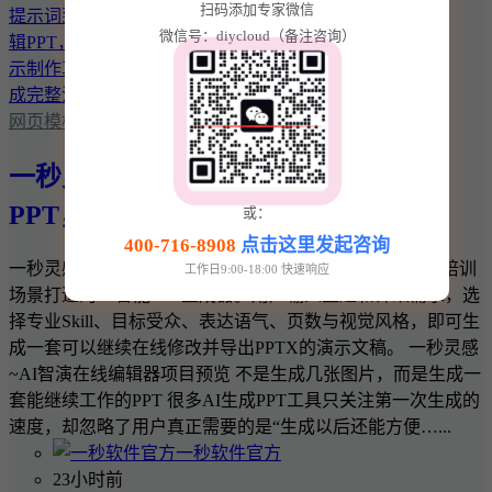
扫码添加专家微信
微信号：diycloud（备注咨询）
网页模板
一秒灵感~AI智演：从提示词到可编辑
PPT，让演示制作真正形成完整流程
或：
400-716-8908
点击这里发起咨询
一秒灵感~AI智演是一款面向企业汇报、产品发布和教育培训
工作日9:00-18:00 快速响应
场景打造的AI智能PPT生成器。用户输入主题和详细需求，选
择专业Skill、目标受众、表达语气、页数与视觉风格，即可生
成一套可以继续在线修改并导出PPTX的演示文稿。 一秒灵感
~AI智演在线编辑器项目预览 不是生成几张图片，而是生成一
套能继续工作的PPT 很多AI生成PPT工具只关注第一次生成的
速度，却忽略了用户真正需要的是“生成以后还能方便…...
一秒软件官方
23小时前