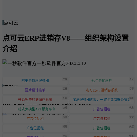
点可云
点可云ERP进销存V8——组织架构设置
介绍
一秒软件官方
2024-4-12
广告
自营
阿里云特惠服务器
七牛云优惠券
点可云
优质
自营
图片设计接单
点可云erp进销存系统
开源
招租
点可云ERP进销存隐私政策
开源免费的进销存系统
宝塔服务器面板，一键全能部署及管理
热招
优质
一站式大模型API 服务平台
广告位招租
一秒软件官方
2024-6-20
特惠
黄金
广告位招租
广告位招租
招租
热招
广告位招租
广告位招租
优质
特惠