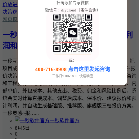
扫码添加专家微信
微信号：diycloud（备注咨询）
网页模板
一秒灵感~报价决策台：把项目成本、利
润和客户报价放进同一套决策逻辑
或：
一秒互联 · 一秒灵感实用商业工具 一秒灵感~报价决策台：把
项目成本、利润和客户报价放进同一套决策逻辑 一秒灵感~报
400-716-8908
点击这里发起咨询
价决策台是一款面向网站建设、软件开发、设计、广告、咨询
工作日9:00-18:00 快速响应
和工程服务公司的在线项目报价工具。用户录入人员工时、内
部单价、外包成本、其他支出、税费、佣金和风险比例后，系
统会实时计算直接成本、调整后成本、保本价、建议报价和预
计利润，并自动生成基础版、推荐版、旗舰版三档报价方案。
一秒灵感~报…...
一秒软件官方
8月5日
0