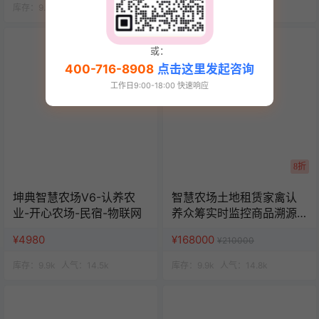
库存：
9.9k
人气：
14.5k
库存：
9.9k
人气：
15k
或：
400-716-8908
点击这里发起咨询
工作日9:00-18:00 快速响应
8折
坤典智慧农场V6-认养农
智慧农场土地租赁家禽认
业-开心农场-民宿-物联网
养众筹实时监控商品溯源
农业积分商城秒杀助农小
¥4980
¥168000
¥210000
程序源码
库存：
9.9k
人气：
14.5k
库存：
9.9k
人气：
14.8k