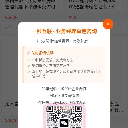
多商户酒店预订系统房态
DV通配符域名证书,SSL
管理代客下单源码交付可
DV通配符域名证书 SSL证
定制可二开
书/年数字证书认证
¥5600
¥50
×
库存：
9.9k
人气：
14.4k
库存：
9.9k
人气：
14.6k
一秒互联 · 业务经理直连咨询
开发/设计/运营需求，高效对接：
✅ 3大咨询优势
1对1拆解需求，免费出方案
透明报价，不满意不收费
真正的一站式服务，从公司注册到开发设计运
营推广等
10年经验 · 1000+企业合作
扫码添加专家微信
微信号：diycloud（备注咨询）
无人自助棋牌/桌球系统
官方推荐药店药房医药医
疗商城电子处方在线问诊
管理系统源码（单店版）
¥9800
¥6980