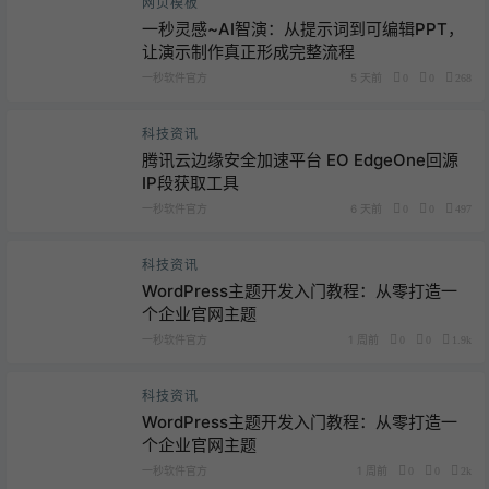
网页模板
一秒灵感~AI智演：从提示词到可编辑PPT，
让演示制作真正形成完整流程
一秒软件官方
5 天前
0
0
268
科技资讯
腾讯云边缘安全加速平台 EO EdgeOne回源
IP段获取工具
一秒软件官方
6 天前
0
0
497
科技资讯
WordPress主题开发入门教程：从零打造一
个企业官网主题
一秒软件官方
1 周前
0
0
1.9k
科技资讯
WordPress主题开发入门教程：从零打造一
个企业官网主题
一秒软件官方
1 周前
0
0
2k