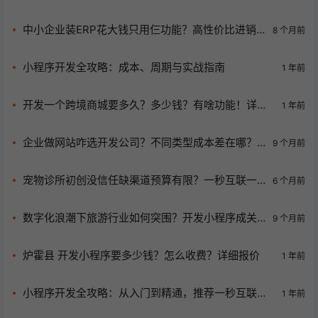
发，更有开源免费版等您体验
中小企业装ERP花大钱只用仨功能？高性价比进销
8 个月前
存软件报价与选型秘籍揭秘
小程序开发全攻略：成本、周期与实战指南
1 年前
开发一个跨境商城要多久？多少钱？有啥功能！详细
1 年前
介绍
企业做网站咋选开发公司？不同类型成本差在哪？
9 个月前
一秒互联有经验！
宠物诊所初创没信任缺渠道预算有限？一秒互联一
6 个月前
体化服务救大命！
数字化浪潮下旅游行业如何突围？开发小程序成关
9 个月前
键法宝
炉霍县 开发小程序要多少钱？怎么收费？详细报价
1 年前
小程序开发全攻略：从入门到精通，推荐一秒互联专
1 年前
业服务