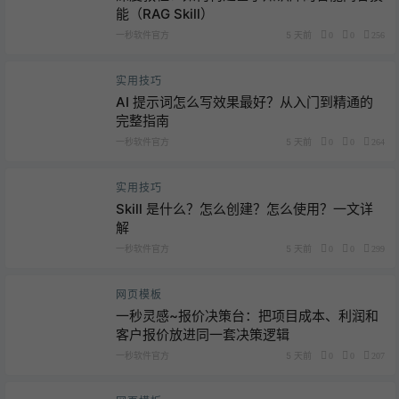
能（RAG Skill）
一秒软件官方
5 天前
0
0
256
实用技巧
AI 提示词怎么写效果最好？从入门到精通的
完整指南
一秒软件官方
5 天前
0
0
264
实用技巧
Skill 是什么？怎么创建？怎么使用？一文详
解
一秒软件官方
5 天前
0
0
299
网页模板
一秒灵感~报价决策台：把项目成本、利润和
客户报价放进同一套决策逻辑
一秒软件官方
5 天前
0
0
207