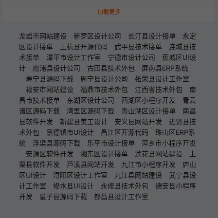
加载更多
龙岩市网站建设
新罗区设计公司
长汀县设计接单
永定
区设计接单
上杭县开源代码
武平县技术接单
连城县技
术接单
漳平市设计工作室
宁德市设计公司
蕉城区UI设
计
霞浦县设计公司
古田县技术外包
屏南县ERP系统
寿宁县源码下载
周宁县设计公司
柘荣县设计工作室
福安市网站建设
福鼎市技术外包
江西省技术外包
南
昌市技术接单
东湖区设计公司
西湖区小程序开发
青云
谱区源码下载
湾里区源码下载
青山湖区设计接单
南昌
县软件开发
新建县美工设计
安义县网站开发
进贤县技
术外包
景德镇市UI设计
昌江区开源代码
珠山区ERP系
统
浮梁县源码下载
乐平市设计接单
萍乡市小程序开发
安源区软件开发
湘东区设计接单
莲花县网站建设
上
栗县软件开发
芦溪县网站开发
九江市小程序开发
庐山
区UI设计
浔阳区设计工作室
九江县网站建设
武宁县设
计工作室
修水县UI设计
永修县技术外包
德安县小程序
开发
星子县源码下载
都昌县设计工作室