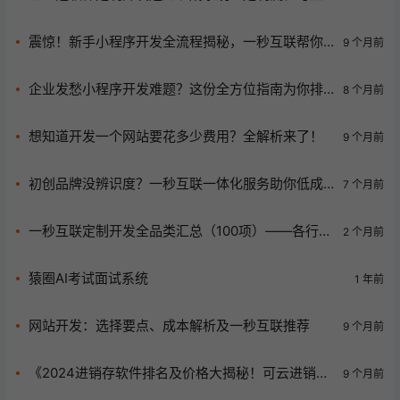
意事项揭秘
震惊！新手小程序开发全流程揭秘，一秒互联帮你
9 个月前
搞定！
企业发愁小程序开发难题？这份全方位指南为你排
8 个月前
忧解难！
想知道开发一个网站要花多少费用？全解析来了！
9 个月前
初创品牌没辨识度？一秒互联一体化服务助你低成
7 个月前
本实现品牌升级！
一秒互联定制开发全品类汇总（100项）——各行业
2 个月前
APP、小程序、系统、官网专属定制
猿圈AI考试面试系统
1 年前
网站开发：选择要点、成本解析及一秒互联推荐
9 个月前
《2024进销存软件排名及价格大揭秘！可云进销存
9 个月前
凭啥脱颖而出？》