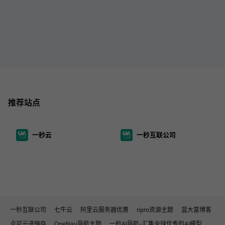
推荐站点
一秒云
一秒互联公司
一秒互联公司
七牛云
阿里云服务器优惠
ripro资源主题
蓝大富博客
点可云进销存
OneNav导航主题
一秒AI导航-汇集全球优秀的AI模型