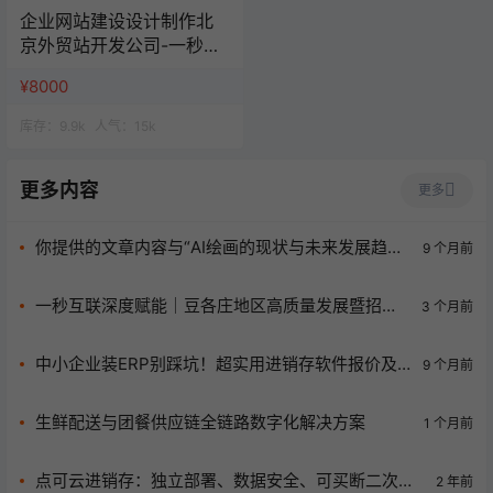
企业网站建设设计制作北
京外贸站开发公司-一秒云
网站一站式服务
¥8000
库存：
9.9k
人气：
15k
更多内容
更多
你提供的文章内容与“AI绘画的现状与未来发展趋势”
9 个月前
主题不相关，若按照文章内容生成标题，可为：
《点可云进销存：一站式企业进销存管理优质方
一秒互联深度赋能｜豆各庄地区高质量发展暨招商
3 个月前
案》
引资推介会圆满举办
中小企业装ERP别踩坑！超实用进销存软件报价及
9 个月前
选型攻略来袭
生鲜配送与团餐供应链全链路数字化解决方案
1 个月前
点可云进销存：独立部署、数据安全、可买断二次开
2 年前