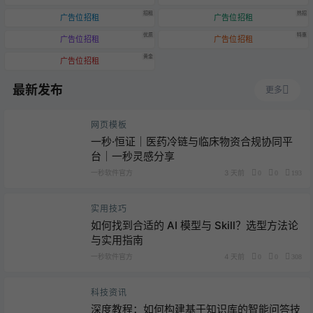
招租
热招
广告位招租
广告位招租
优质
特惠
广告位招租
广告位招租
黄金
广告位招租
最新发布
更多
网页模板
一秒·恒证｜医药冷链与临床物资合规协同平
台｜一秒灵感分享
一秒软件官方
3 天前
0
0
193
实用技巧
如何找到合适的 AI 模型与 Skill？选型方法论
与实用指南
一秒软件官方
4 天前
0
0
308
科技资讯
深度教程：如何构建基于知识库的智能问答技