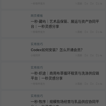
一秒软件官方
1 周前
0
0
2.3k
网页模板
一秒·藏屿｜艺术品保管、展运与资产协同平
台｜一秒灵感分享
一秒软件官方
1 周前
0
0
1.9k
实用技巧
Codex如何安装？怎么开通会员？
小徐同学
1 周前
0
0
2.4k
实用技巧
一秒·织途｜商用布草循环租赁与洗涤供应链
平台｜一秒灵感分享
一秒软件官方
3 周前
0
0
4.9k
实用技巧
一秒·牧序｜规模牧场经营与乳品供应协同平