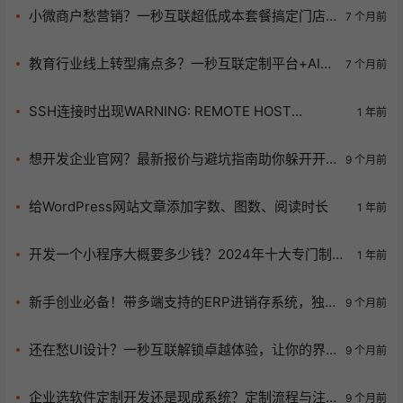
小微商户愁营销？一秒互联超低成本套餐搞定门店
7 个月前
设计与AI工具！
教育行业线上转型痛点多？一秒互联定制平台+AI工
7 个月前
具帮你破局！
SSH连接时出现WARNING: REMOTE HOST
1 年前
IDENTIFICATION HAS CHANGED!
想开发企业官网？最新报价与避坑指南助你躲开开
9 个月前
发陷阱！
给WordPress网站文章添加字数、图数、阅读时长
1 年前
开发一个小程序大概要多少钱？2024年十大专门制作
1 年前
公司推荐
新手创业必备！带多端支持的ERP进销存系统，独
9 个月前
立部署或SaaS任你选
还在愁UI设计？一秒互联解锁卓越体验，让你的界
9 个月前
面脱颖而出！
企业选软件定制开发还是现成系统？定制流程与注
9 个月前