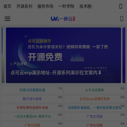
首页
开源系列
服务市场
一秒学院
技术圈子
科技快讯
源
产品推荐
点可云erp演示地址-开源系列演示在文章内⬇️
广告
自营
阿里云特惠服务器
七牛云优惠券
优质
自营
图片设计接单
点可云erp进销存系统
开源
招租
开源免费的进销存系统
宝塔服务器面板，一键全能部署及管理
热招
优质
一站式大模型API 服务平台
广告位招租
特惠
黄金
广告位招租
广告位招租