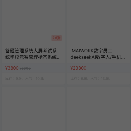
7.6折
答题管理系统大屏考试系
IMAIWORK数字员工
统学校竞赛管理抢答系统
deekseekAI数字人/手机个
班级活动赛事管理
微企微矩阵/面试/陪练/电
¥3800
¥23800
¥5000
销/客服/法务/系统全开源
库存：
9.9k
人气：
10.1k
库存：
9.9k
人气：
13.5k