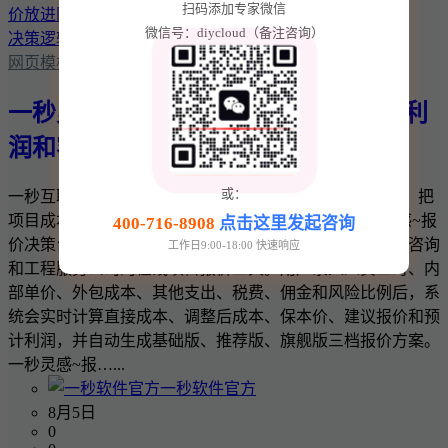
扫码添加专家微信
微信号：diycloud（备注咨询）
网页模板
一秒灵感~报价决策台：把项目成本、利
润和客户报价放进同一套决策逻辑
或：
一秒互联 · 一秒灵感实用商业工具 一秒灵感~报价决策台：把
项目成本、利润和客户报价放进同一套决策逻辑 一秒灵感~报
400-716-8908
点击这里发起咨询
价决策台是一款面向网站建设、软件开发、设计、广告、咨询
工作日9:00-18:00 快速响应
和工程服务公司的在线项目报价工具。用户录入人员工时、内
部单价、外包成本、其他支出、税费、佣金和风险比例后，系
统会实时计算直接成本、调整后成本、保本价、建议报价和预
计利润，并自动生成基础版、推荐版、旗舰版三档报价方案。
一秒灵感~报…...
一秒软件官方
8月5日
0