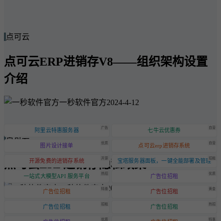
点可云
点可云ERP进销存V8——组织架构设置
介绍
一秒软件官方
2024-4-12
广告
自营
阿里云特惠服务器
七牛云优惠券
点可云
优质
自营
图片设计接单
点可云erp进销存系统
开源
招租
点可云ERP进销存隐私政策
开源免费的进销存系统
宝塔服务器面板，一键全能部署及管理
热招
优质
一站式大模型API 服务平台
广告位招租
一秒软件官方
2024-6-20
特惠
黄金
广告位招租
广告位招租
招租
热招
广告位招租
广告位招租
优质
特惠