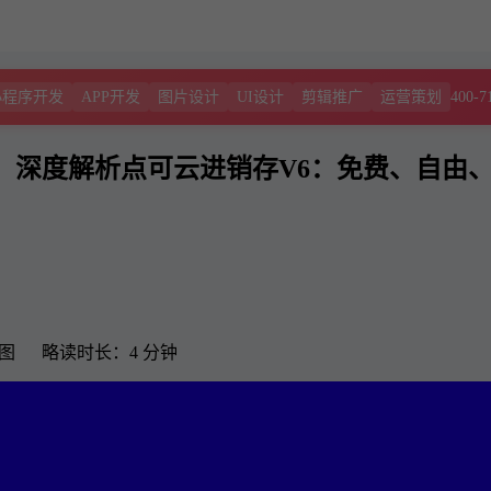
400-7
小程序开发
APP开发
图片设计
UI设计
剪辑推广
运营策划
！深度解析点可云进销存V6：免费、自由
3 图 略读时长：4 分钟