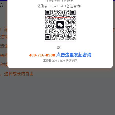
方
微信号：diycloud（备注咨询）
！深度解析点可云进销存V6：免费、自由、功能强大的企业数
云进销存V6？开源免费的真正价值
打造企业一体化运营管理中心
或：
400-716-8908
点击这里发起咨询
化架构，保障稳定与高效
工作日9:00-18:00 快速响应
两种模式任您选择
云，选择成长的自由