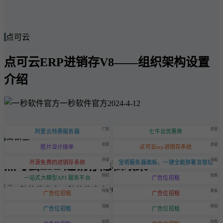
点可云
点可云ERP进销存V8——组织架构设置
介绍
一秒软件官方
2024-4-12
广告
自营
阿里云特惠服务器
七牛云优惠券
点可云
优质
自营
图片设计接单
点可云erp进销存系统
开源
招租
点可云ERP进销存隐私政策
开源免费的进销存系统
宝塔服务器面板，一键全能部署及管理
热招
优质
一站式大模型API 服务平台
广告位招租
一秒软件官方
2024-6-20
特惠
黄金
广告位招租
广告位招租
招租
热招
广告位招租
广告位招租
优质
特惠