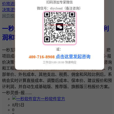
扫码添加专家微信
微信号：diycloud（备注咨询）
网页模板
一秒灵感~报价决策台：把项目成本、利
润和客户报价放进同一套决策逻辑
或：
一秒互联 · 一秒灵感实用商业工具 一秒灵感~报价决策台：把
项目成本、利润和客户报价放进同一套决策逻辑 一秒灵感~报
400-716-8908
点击这里发起咨询
价决策台是一款面向网站建设、软件开发、设计、广告、咨询
工作日9:00-18:00 快速响应
和工程服务公司的在线项目报价工具。用户录入人员工时、内
部单价、外包成本、其他支出、税费、佣金和风险比例后，系
统会实时计算直接成本、调整后成本、保本价、建议报价和预
计利润，并自动生成基础版、推荐版、旗舰版三档报价方案。
一秒灵感~报…...
一秒软件官方
8月5日
0