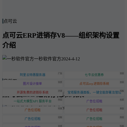
点可云
点可云ERP进销存V8——组织架构设置
介绍
一秒软件官方
2024-4-12
广告
自营
阿里云特惠服务器
七牛云优惠券
点可云
优质
自营
图片设计接单
点可云erp进销存系统
开源
招租
点可云ERP进销存隐私政策
开源免费的进销存系统
宝塔服务器面板，一键全能部署及管理
热招
优质
一站式大模型API 服务平台
广告位招租
一秒软件官方
2024-6-20
特惠
黄金
广告位招租
广告位招租
招租
热招
广告位招租
广告位招租
优质
特惠