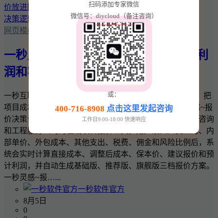
扫码添加专家微信
微信号：diycloud（备注咨询）
网页模板
一秒灵感~报价决策台：把项目成本、利
润和客户报价放进同一套决策逻辑
或：
一秒互联 · 一秒灵感实用商业工具 一秒灵感~报价决策台：把
项目成本、利润和客户报价放进同一套决策逻辑 一秒灵感~报
400-716-8908
点击这里发起咨询
价决策台是一款面向网站建设、软件开发、设计、广告、咨询
工作日9:00-18:00 快速响应
和工程服务公司的在线项目报价工具。用户录入人员工时、内
部单价、外包成本、其他支出、税费、佣金和风险比例后，系
统会实时计算直接成本、调整后成本、保本价、建议报价和预
计利润，并自动生成基础版、推荐版、旗舰版三档报价方案。
一秒灵感~报…...
一秒软件官方
8月5日
0